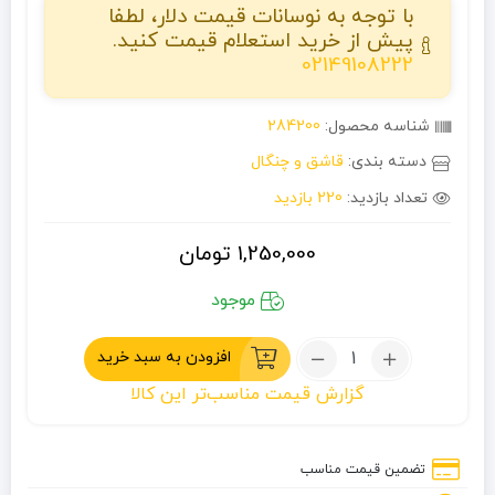
با توجه به نوسانات قیمت دلار، لطفا
پیش از خرید استعلام قیمت کنید.
02149108222
شناسه محصول:
284200
دسته بندی:
قاشق و چنگال
تعداد بازدید:
220 بازدید
1,250,000
تومان
موجود
تعداد:
افزودن به سبد خرید
ست
گزارش قیمت مناسب‌تر این کالا
قاشق
چنگال
کمپینگ
تضمین قیمت مناسب
اسنوهاک