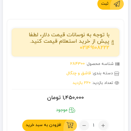
ثبت
با توجه به نوسانات قیمت دلار، لطفا
پیش از خرید استعلام قیمت کنید.
02149108222
شناسه محصول:
284300
دسته بندی:
قاشق و چنگال
تعداد بازدید:
220 بازدید
1,450,000
تومان
موجود
تعداد:
افزودن به سبد خرید
ست