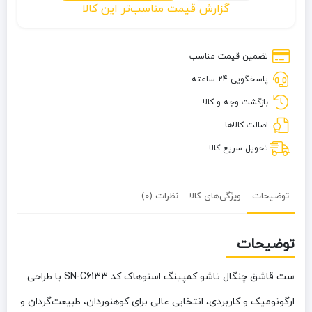
گزارش قیمت مناسب‌تر این کالا
قاشق
چنگال
تاشو
تضمین قیمت مناسب
کمپینگ
پاسخگویی 24 ساعته
اسنوهاک
کد
بازگشت وجه و کالا
SN-
اصالت کالاها
C6133
تحویل سریع کالا
توضیحات
ویژگی‌های کالا
نظرات (0)
توضیحات
ست قاشق چنگال تاشو کمپینگ اسنوهاک کد SN-C6133
با طراحی
ارگونومیک و کاربردی، انتخابی عالی برای کوهنوردان، طبیعت‌گردان و