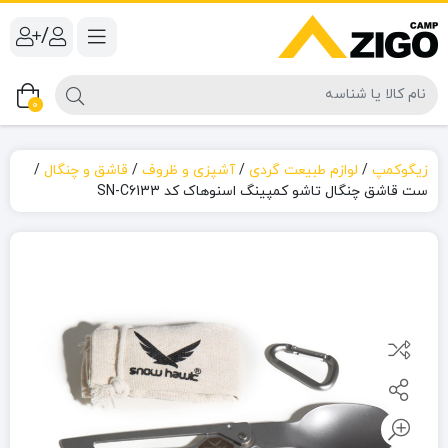
/
0
زیگوکمپ
/
لوازم طبیعت گردی
/
آشپزی و ظروف
/
قاشق و چنگال
/
ست قاشق چنگال تاشو کمپینگ اسنوهاک کد SN-C6133