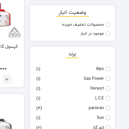
وضعیت انبار
محصولات تخفیف خورده
موجود در انبار
کپسول گاز بلک
برند
000
Alps
(1)
تع
Gas Power
(1)
ک
Honest
(1)
گا
ب
L.C.E
(1)
دی
0
parsiran
(3)
گ
Sun
(1)
اتم گاز
(2)