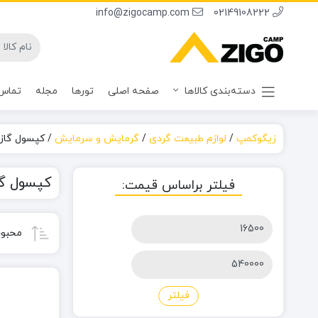
info@zigocamp.com
02149108222
دسته‌بندی کالاها
صفحه اصلی
تورها
مجله
تماس 
زیگوکمپ
/
لوازم طبیعت گردی
/
گرمایش و سرمایش
/
کپسول گاز
کپسول گا
فیلتر براساس قیمت:
حداقل
محبوب
قیمت
حداکثر
قیمت
فیلتر