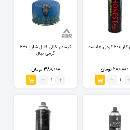
گرمی هانست
کپسول خالی قابل شارژ 230
گرمی نپال
280,000
تومان
380,000
تومان
تعداد:
تعداد:
کپسول
کپسول
گاز
خالی
220
قابل
گرمی
شارژ
هانست
230
گرمی
نپال