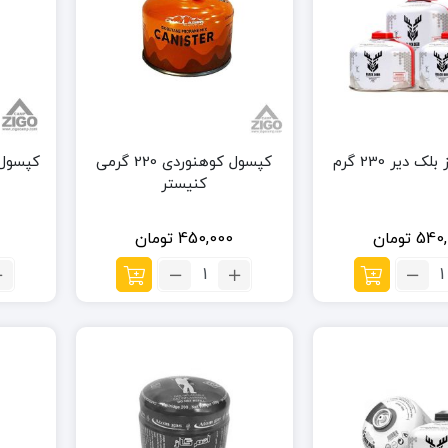
 دیر 230 گرم
کپسول کوهنوردی 220 گرمی
کپسول گاز 220 
کنیستر
540,
تومان
450,000
تومان
داد:
تعداد:
پسول
کپسول
ز
کوهنوردی
لک
220
ر
گرمی
23
کنیستر
رم