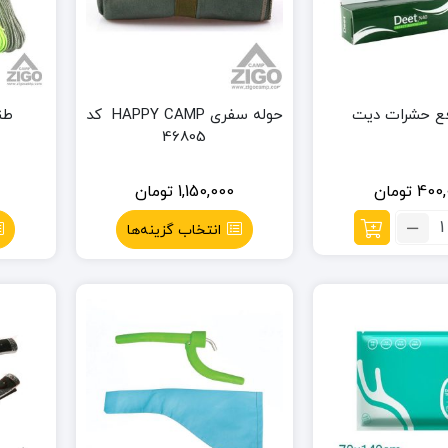
فع حشرات دیت
حوله سفری HAPPY CAMP کد
طنا
46805
400,
تومان
1,150,000
تومان
داد:
انتخاب گزینه‌ها
م
فع
شرات
یت