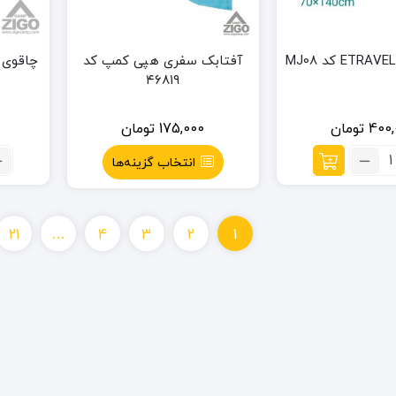
آفتابک سفری هپی کمپ کد
چاقوی س
۴۶۸۱۹
400,
تومان
175,000
تومان
داد:
انتخاب گزینه‌ها
وله
مام
ETRAVE
د
21
…
4
3
2
1
MJ0