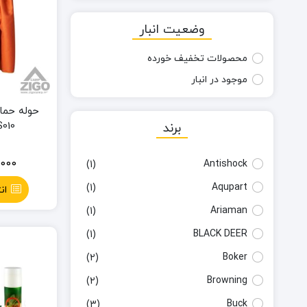
وضعیت انبار
محصولات تخفیف خورده
موجود در انبار
حوله حما
010
برند
,000
Antishock
(1)
Aqupart
(1)
ان
Ariaman
(1)
BLACK DEER
(1)
Boker
(2)
Browning
(2)
Buck
(3)