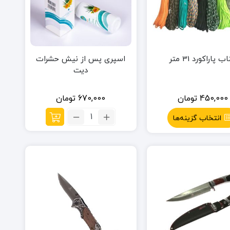
ب پاراکورد 31 متر
اسپری پس از نیش حشرات
دیت
450,000
تومان
670,000
تومان
تعداد:
انتخاب گزینه‌ها
اسپری
پس
از
نیش
حشرات
دیت