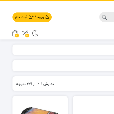
ورود
/
ثبت نام
0
0
نمایش 1–12 از 271 نتیجه