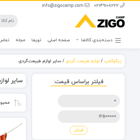
info@zigocamp.com
02149108222
دسته‌بندی کالاها
صفحه اصلی
تورها
مجله
تماس 
زیگوکمپ
/
لوازم طبیعت گردی
/
سایر لوازم طبیعت‌گردی
سایر لوا
فیلتر براساس قیمت:
حداقل
محبوب
قیمت
حداکثر
قیمت
فیلتر