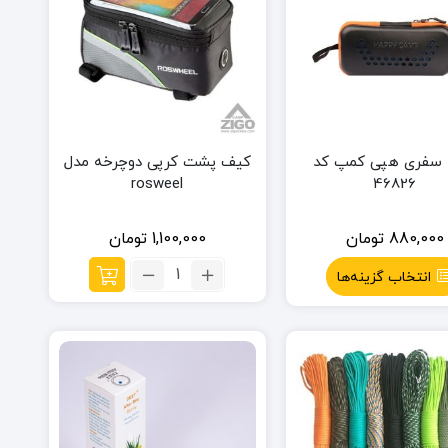
 سفری هپی کمپ کد
کیف پشت کرپی دوچرخه مدل
rosweel
46826
880,000
تومان
1,100,000
تومان
تعداد:
انتخاب گزینه‌ها
کیف
پشت
کرپی
دوچرخه
مدل
rosweel