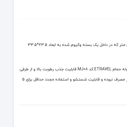
یک محصول کاربردی و با کیفیت ساخت بالا از جنس 80% پنبه و 20% پلی استر است با ابعاد 70 * 140 سانتی متر که در داخل یک بسته وکیوم شده به ابعاد 23.5*33.5
این محصول دارای حجم کم و وزن بسیار سبک می باشد و به سادگی در یکی از جیب های چمدان یا کوله پشتی قرار می گیرد. از ویژگی دیگر حوله حمام ETRAVEL کد MJ08 قابلیت جذب رطوبت بالا و از طرفی
خشک شوندگی سریع آن است. به طوری که از نظر جذب رطوبت با یک حوله معمولی حمام برابری می کند. لازم به ذکر است این محصول یکبار مصرف نبوده و قابلیت شستشو و استفاده مجدد حداقل برای 5