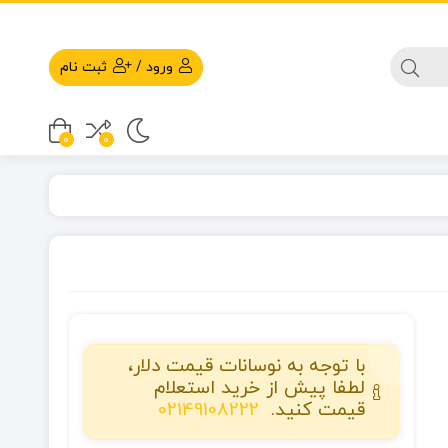
ورود
/
ثبت نام
0
0
با توجه به نوسانات قیمت دلار،
لطفا پیش از خرید استعلام
قیمت کنید.
02149108222