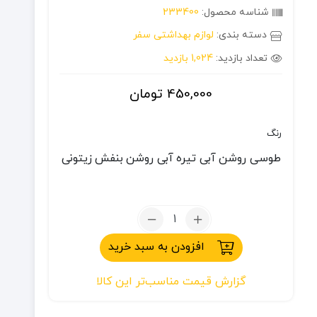
شناسه محصول:
233400
دسته بندی:
لوازم بهداشتی سفر
تعداد بازدید:
1,024 بازدید
450,000
تومان
رنگ
طوسی روشن
آبی تیره
آبی روشن
بنفش
زیتونی
تعداد:
حوله
افزودن به سبد خرید
مسافرتی
SANTO
گزارش قیمت مناسب‌تر این کالا