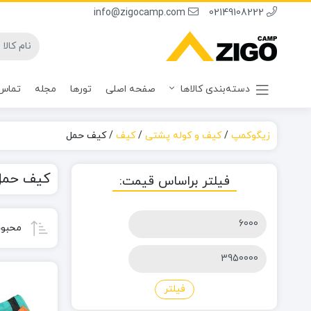
info@zigocamp.com
02149108222
دسته‌بندی کالاها
صفحه اصلی
تورها
مجله
تماس 
زیگوکمپ
/
کیف و کوله پشتی
/
کیف
/
کیف حمل
کیف حمل
فیلتر براساس قیمت:
حداقل
محبوب
قیمت
حداکثر
قیمت
فیلتر