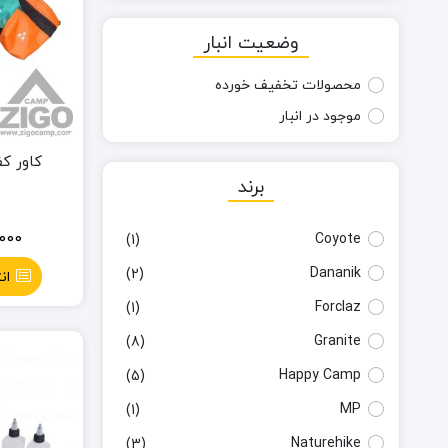
وضعیت انبار
محصولات تخفیف خورده
موجود در انبار
کاور کف
برند
000
Coyote
(1)
Dananik
(2)
ان
Forclaz
(1)
Granite
(8)
Happy Camp
(5)
MP
(1)
Naturehike
(3)