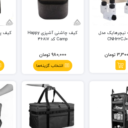
ه نیچرهایک مدل
کیف چاشنی آشپزی Happy
کیف پ
CNH22CJ
Camp کد ۴۶۸۱۷
3,300
تومان
980,000
تومان
انتخاب گزینه‌ها