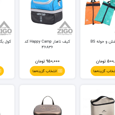
ش و حوله BS
کیف ناهار Happy Camp کد
کول بگ 
46836
500,
تومان
950,000
تومان
تخاب گزینه‌ها
انتخاب گزینه‌ها