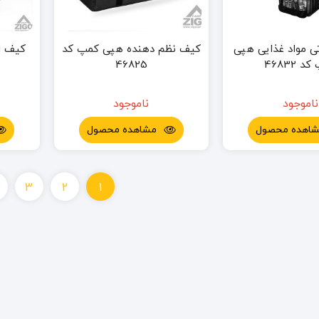
 مواد غذایی هپی
کیف نظم دهنده هپی کمپ کد
کیف ا
 46832
46825
ناموجود
ناموجود
اهده محصول
مشاهده محصول
3
2
1