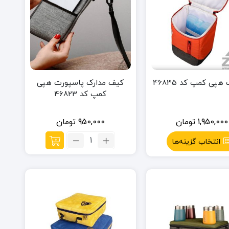
هپی کمپ کد 46835
كيف مدارک پاسپورت هپی
کمپ کد 46823
1,950,000
تومان
950,000
تومان
تعداد:
انتخاب گزینه‌ها
كيف
مدارک
پاسپورت
هپی
کمپ
کد
46823