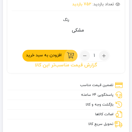
تعداد بازدید:
752 بازدید
رنگ
مشکی
تعداد:
افزودن به سبد خرید
کیف
گزارش قیمت مناسب‌تر این کالا
جلوی
/
پشت
تضمین قیمت مناسب
کرپی
پاسخگویی 24 ساعته
دوچرخه
مدل
بازگشت وجه و کالا
RZAHUAHU
اصالت کالاها
تحویل سریع کالا