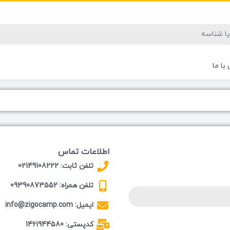
با ما
اطلاعات تماس
تلفن ثابت: 02149108222
تلفن همراه: 09390873552
ایمیل: info@zigocamp.com
کدپستی: 1461944580