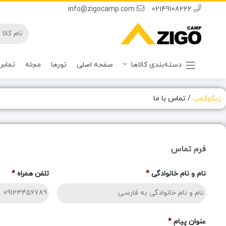
info@zigocamp.com
02149108222
دسته‌بندی کالاها
صفحه اصلی
تورها
مجله
تماس 
زیگوکمپ
/
تماس با ما
فرم تماس
نام و نام خانوادگی
*
تلفن همراه
*
عنوان پیام
*