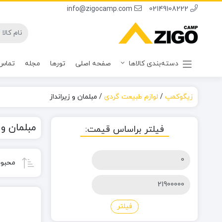
info@zigocamp.com
02149108222
دسته‌بندی کالاها
صفحه اصلی
تورها
مجله
تماس 
زیگوکمپ
/
لوازم طبیعت گردی
/
مبلمان و زیرانداز
مبلمان و ز
فیلتر براساس قیمت:
حداقل
محبوب
قیمت
حداکثر
قیمت
فیلتر