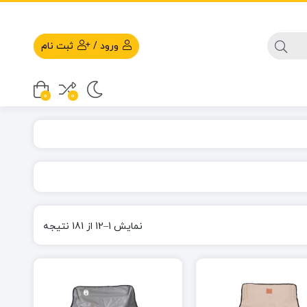
ورود
/
ثبت نام
0
0
نمایش 1–12 از 181 نتیجه