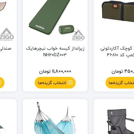
 کوچک آکاردئونی
زیرانداز کیسه خواب نیچرهایک
صندلی ه
 کد 46810
NH20DZ003
450,
تومان
11,800,000
تومان
0
تخاب گزینه‌ها
انتخاب گزینه‌ها