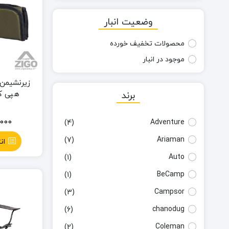
وضعیت انبار
محصولات تخفیف خورده
موجود در انبار
زیرنشیمن
هپی کمپ
برند
000
Adventure
(4)
Ariaman
(7)
ان
Auto
(1)
BeCamp
(1)
Campsor
(3)
chanodug
(6)
Coleman
(2)