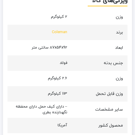
ویژگی‌های کالا
وزن
2 کیلوگرم
برند
Coleman
ابعاد
87x54x92 سانتی متر
جنس بدنه
فولاد
وزن
2.6 کیلوگرم
وزن قابل تحمل
113 کیلوگرم
– دارای کیف حمل, دارای محفظه
سایر مشخصات
نگهدارنده بطری
محصول کشور
آمریکا