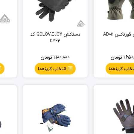
رتکس AD011
دستکش GOLOV.EJOY کد
DY22
1,650
تومان
1,100,000
تومان
تخاب گزینه‌ها
انتخاب گزینه‌ها