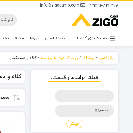
info@zigocamp.com
02149108222
دسته‌بندی کالاها
صفحه اصلی
تورها
مجله
تماس 
زیگوکمپ
/
پوشاک
/
پوشاک مردانه و زنانه
/
کلاه و دستکش
کلاه و 
فیلتر براساس قیمت:
حداقل
محبوب
قیمت
حداکثر
قیمت
فیلتر