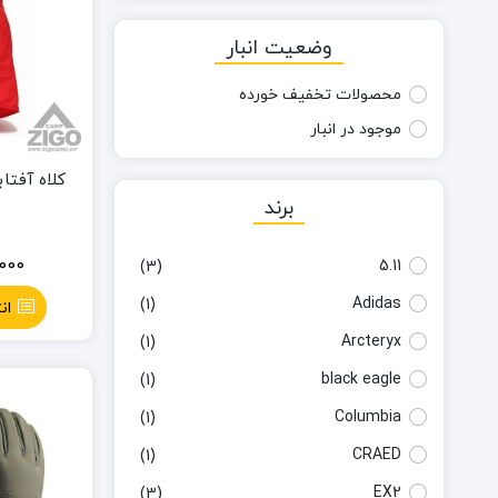
وضعیت انبار
محصولات تخفیف خورده
موجود در انبار
کلاه آفتا
برند
,000
5.11
(3)
Adidas
(1)
ان
Arcteryx
(1)
black eagle
(1)
Columbia
(1)
CRAED
(1)
EX2
(3)