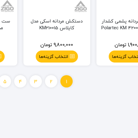
انه پشمی کشدار
دستکش مردانه اسکی مدل
ست دس
کایلاس KM210015
مد
1,900
تومان
9,800,000
تومان
0
تخاب گزینه‌ها
انتخاب گزینه‌ها
5
4
3
2
1