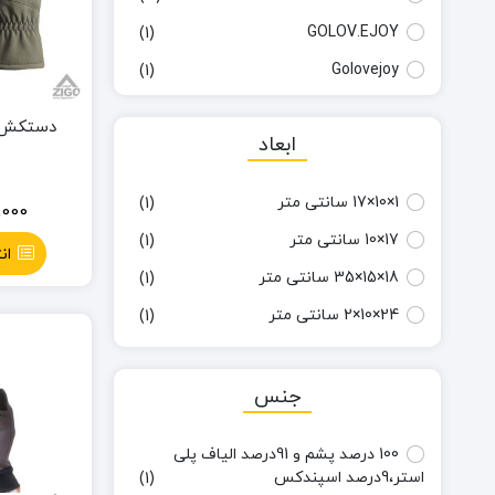
GOLOV.EJOY
(1)
Golovejoy
(1)
Jack Wolfskin
(5)
دستکش گو
ابعاد
Kailas
(12)
KEEP READING
(1)
1×10×17 سانتی متر
(1)
,000
Naturehike
(1)
17×10 سانتی متر
(1)
ان
Nike
(1)
18×15×35 سانتی متر
(1)
North Face
(3)
24×10×2 سانتی متر
(1)
Oakley
(3)
OR
(1)
جنس
Salar
(4)
Saliva
(2)
100 درصد پشم و 91درصد الیاف پلی
استر،9درصد اسپندکس
(1)
Snow hawk
(2)