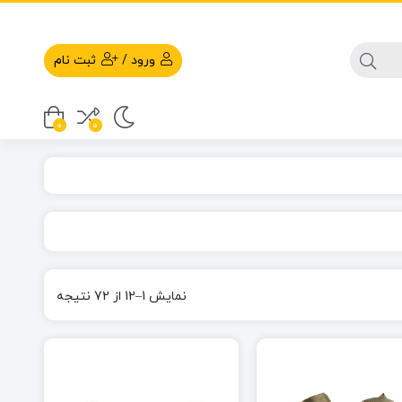
ورود
/
ثبت نام
0
0
نمایش 1–12 از 72 نتیجه