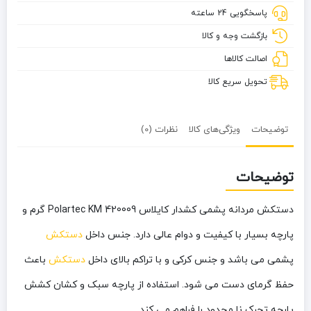
پاسخگویی 24 ساعته
Polartec
KM
بازگشت وجه و کالا
420009
اصالت کالاها
تحویل سریع کالا
توضیحات
ویژگی‌های کالا
نظرات (0)
توضیحات
دستکش مردانه پشمی کشدار کایلاس Polartec KM 420009 گرم و
پارچه بسیار با کیفیت و دوام عالی دارد. جنس داخل
دستکش
پشمی می باشد و جنس کرکی و با تراکم بالای داخل
دستکش
باعث
حفظ گرمای دست می شود. استفاده از پارچه سبک و کشان کشش
پارچه تحرک نا محدود را فراهم می کند.