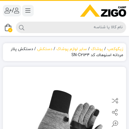
/
0
زیگوکمپ
/
پوشاک
/
سایر لوازم پوشاک
/
دستکش
/
دستکش پلار
مردانه اسنوهاك کد SN-C2134