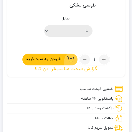
طوسی
مشکی
سایز
تعداد:
افزودن به سبد خرید
دستکش
گزارش قیمت مناسب‌تر این کالا
پلار
مردانه
اسنوهاك
تضمین قیمت مناسب
کد
پاسخگویی 24 ساعته
SN-
C2134
بازگشت وجه و کالا
اصالت کالاها
تحویل سریع کالا