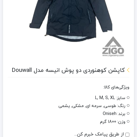
کاپشن کوهنوردی دو پوش انیسه مدل Douwall
ویژگی‌های کالا:
سایز:
L, M, S, XL
رنگ:
طوسی, سرمه ای, مشکی, یشمی
برند:
Oniseh
وزن:
1800 گرم
از طریق پیامک خبرم کن...