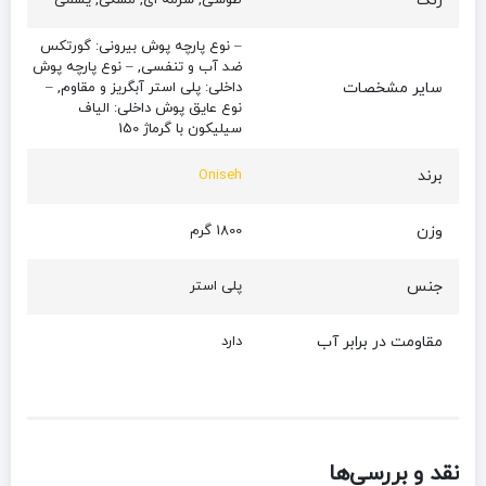
رنگ
طوسی, سرمه ای, مشکی, یشمی
– نوع پارچه پوش بیرونی: گورتکس
ضد آب و تنفسی, – نوع پارچه پوش
سایر مشخصات
داخلی: پلی استر آبگریز و مقاوم, –
نوع عایق پوش داخلی: الیاف
سیلیکون با گرماژ 150
برند
Oniseh
وزن
1800 گرم
جنس
پلی استر
مقاومت در برابر آب
دارد
نقد و بررسی‌ها