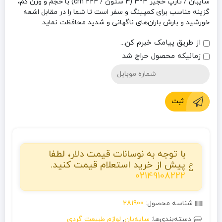
سایبان / تارپ خجیر 3*3 (4 ستون / 224 cm) با حجم و وزن کم،
گزینه مناسب برای کمپینگ و سفر است تا شما را در مقابل اشعه
خورشید و بارش باران‌های ناگهانی و شدید محافظت نماید.
از طریق پیامک خبرم کن...
زمانیکه محصول حراج شد
ثبت
با توجه به نوسانات قیمت دلار، لطفا
پیش از خرید استعلام قیمت کنید.
02149108222
شناسه محصول:
281900
دسته‌بندی‌ها:
سایه‌بان
,
لوازم طبیعت گردی