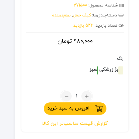
شناسه محصول:
271500
دسته‌بندی‌ها:
کیف حمل
,
نظم‌دهنده
تعداد بازدید:
542 بازدید
980,000
تومان
رنگ
بژ
زرشکی
سبز
تعداد:
کیف
افزودن به سبد خرید
چاشنی
آشپزی
گزارش قیمت مناسب‌تر این کالا
Happy
Camp
کد