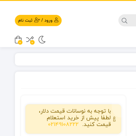
ورود
/
ثبت نام
0
0
با توجه به نوسانات قیمت دلار،
لطفا پیش از خرید استعلام
قیمت کنید.
02149108222