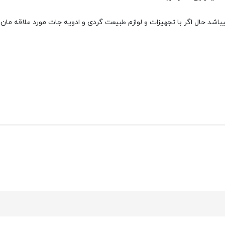
 و لوازم طبیعت گردی و ادویه جات مورد علاقه مان باشد 100 درصد لذت بخش تر و خوشایند تر خوا