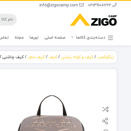
info@zigocamp.com
02149108222
دسته‌بندی کالاها
صفحه اصلی
تورها
مجله
تماس 
زیگوکمپ
/
کیف و کوله پشتی
/
کیف
/
کیف حمل
/
کیف چاشنی آشپزی ppy Camp