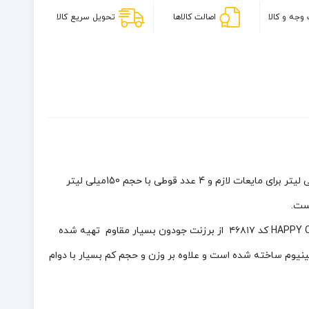
۴۶۸۱۷
وجه و کالا
اصالت کالاها
تحویل سریع کالا
از جنس پارچه بزنتی با کیفیت و با طراحی زیبا ساخته شده که در آن 2 بطری در سایز 200 میلی لیتر برای مایعات لازم و 4 عدد قوطی با حجم 150میلی لیتر
ست.
کیف چاشنی آشپزی HAPPY CAMP کد ۴۶۸۱۷ برای استفاده در سفر، کمپینگ، پیک نیک و غیره ایده آل می باشد. کیف چاشنی آشپزی HAPPY CAMP کد ۴۶۸۱۷ از برزنت جودون بسیار مقاوم تهیه شده
ها از PET بهداشتی و فاقد مواد مضر و درب آنها از آلومینیوم ساخته شده است و علاوه بر وزن و حجم کم بسیار با دوام