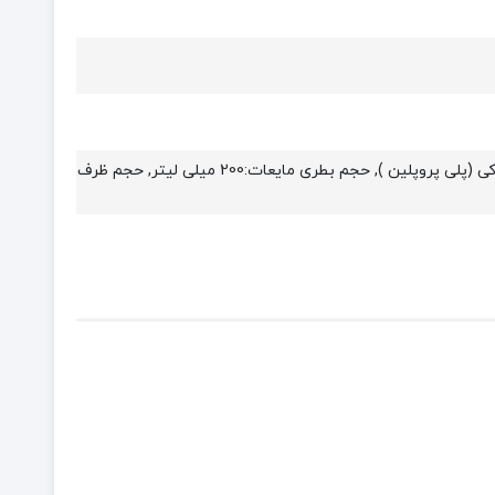
ابعاد بطری مایعات: 3.5×6.5×13.5 سانتی متر, ابعاد ظرف ادویه: 5.7×7.4 سانتی متر, جنس ظروف: PP خوراکی (پلی پروپلین ), حجم بطری مایعات:200 میلی لیتر, حجم ظرف