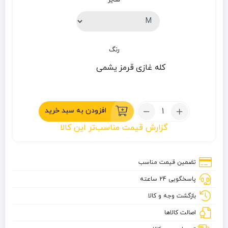
رنگ
کله غازی
قرمز
یشمی
تعداد:
افزودن به سبد خرید
حوله
گزارش قیمت مناسب‌تر این کالا
حمام
نیچرهایک
مدل
تضمین قیمت مناسب
CNK2300SS010
پاسخگویی 24 ساعته
بازگشت وجه و کالا
اصالت کالاها