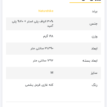
برند
Naturehike
30% الیاف پلی استر + 70% پلی
جنس
آمید
وزن
198 گرم
ابعاد
90*38 سانتی متر
ابعاد بسته
12*7 سانتی متر
سایز
M
رنگ
کله غازی, قرمز, یشمی