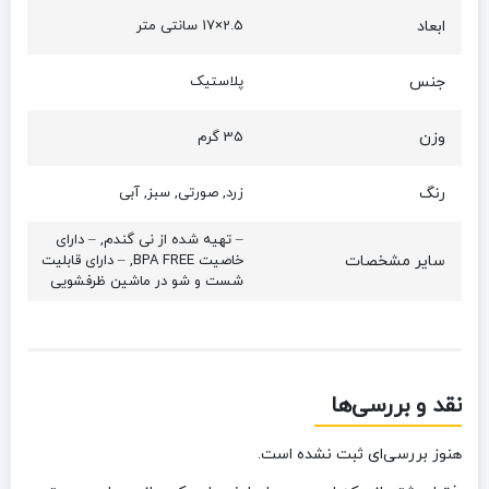
ابعاد
2.5×17 سانتی متر
جنس
پلاستیک
وزن
35 گرم
رنگ
زرد, صورتی, سبز, آبی
– تهیه شده از نی گندم, – دارای
سایر مشخصات
خاصیت BPA FREE, – دارای قابلیت
شست و شو در ماشین ظرفشویی
نقد و بررسی‌ها
هنوز بررسی‌ای ثبت نشده است.