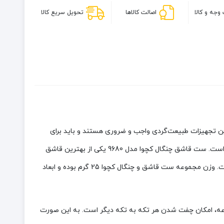
وجه و کالا
اصالت کالاها
تحویل سریع کالا
ین تجهیزات طبیعت‌گردی واجب و ضروری هستند و باید برای
سفرها و طبیعت‌گردی‌ها آن را همراه خود داشته باشیم. یکی از ضروری ترین لوازم برای کمپینگ و طبیعت گردی، قاشق و چنگال سفری شخصی است. ست قاشق چنگال کچوا مدل 9680 یکی از بهترین قاشق
چنگال‌های کمپینگ و کوهنوردی است که هر طبیعت گردی می‌تواند همراه داشته باشد. جنس بدنه قاشق چنگال کچوا از پلاستیک پلی‌آمید است. وزن مجموعه ست قاشق و چنگال کچوا 25 گرم بوده و ابعاد
عه، امکان چفت شدن هر تکه به تکه دیگر است. به این صورت