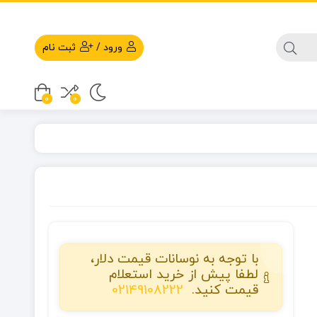
ورود
/
ثبت نام
0
0
با توجه به نوسانات قیمت دلار،
لطفا پیش از خرید استعلام
قیمت کنید.
02149108222