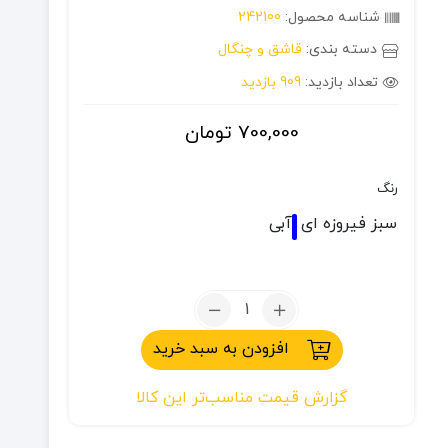
شناسه محصول:
242100
دسته بندی:
قاشق و چنگال
تعداد بازدید:
909 بازدید
700,000
تومان
رنگ
سبز فیروزه ای
آبی
تعداد:
ست
افزودن به سبد خرید
قاشق
چنگال
گزارش قیمت مناسب‌تر این کالا
کچوا
مدل
9680