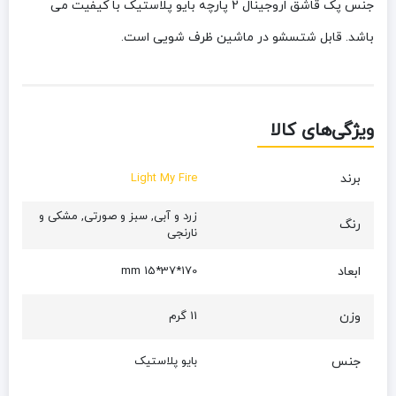
جنس پک قاشق اروجینال 2 پارچه بایو پلاستیک با کیفیت می
باشد. قابل شتسشو در ماشین ظرف شویی است.
ویژگی‌های کالا
برند
Light My Fire
زرد و آبی, سبز و صورتی, مشکی و
رنگ
نارنجی
ابعاد
170*37*15 mm
وزن
11 گرم
جنس
بایو پلاستیک