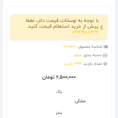
با توجه به نوسانات قیمت دلار، لطفا
پیش از خرید استعلام قیمت کنید.
02149108222
شناسه محصول:
277500
دسته بندی:
شلوار
تعداد بازدید:
344 بازدید
6,500,000
تومان
رنگ
مشکی
سایز