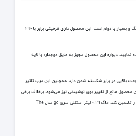
است. این ماگ از جنس استیل 18/8 ضد زنگ و بسیار با دوام است. این محصول دارای ظرفیتی برابر با 290
 نمایید. دیواره این محصول مجهز به عایق دوجداره با لایه
 این درب بسیار شبیه به شیشه بوده ولی مقاومت بالایی در برابر شکسته شدن دارد. همچنین این درب تاثیر
ن محصول مانع از تغییر بوی نوشیدنی نیز می‌شود. برخلاف برخی
محصولات به نوشیدنی شما طعم و بوی فلز را نخواهد داد. این محصول از مواد بدون BPA (نوعی ماده سمی) استفاده شده تا حفظ سلامت شما را تضمین کند. ماگ 0.29 لیتر استنلی سری go مدل The