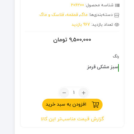
شناسه محصول:
206200
دسته‌بندی‌ها:
ماگ
,
قمقمه، فلاسک و ماگ
تعداد بازدید:
967 بازدید
9,500,000
تومان
رنگ
سبز
مشکی
قرمز
تعداد:
ماگ
افزودن به سبد خرید
0.29
لیتر
گزارش قیمت مناسب‌تر این کالا
استنلی
سری
Go