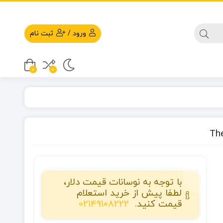
ورود
/
ثبت نام
0
0
با توجه به نوسانات قیمت دلار،
لطفا پیش از خرید استعلام
قیمت کنید.
02149108222