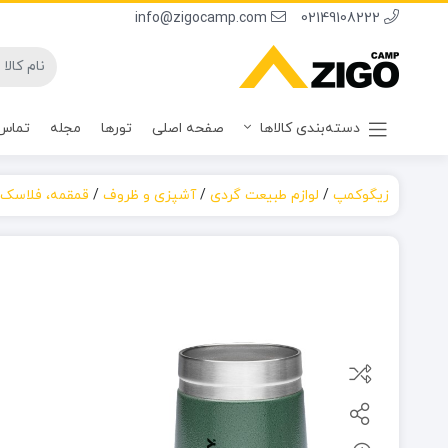
info@zigocamp.com
02149108222
دسته‌بندی کالاها
صفحه اصلی
تورها
مجله
تماس 
زیگوکمپ
/
لوازم طبیعت گردی
/
آشپزی و ظروف
/
قمقمه، فلاسک 