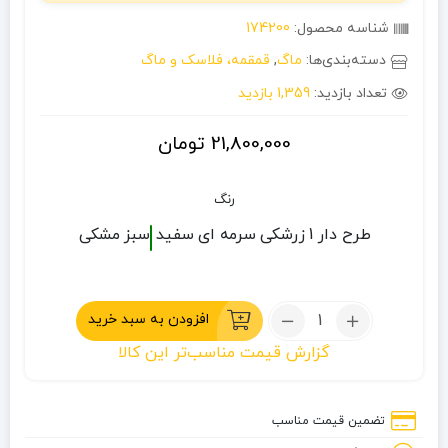
شناسه محصول:
174200
دسته‌بندی‌ها:
ماگ
,
قمقمه، فلاسک و ماگ
تعداد بازدید:
1,359 بازدید
21,800,000
تومان
رنگ
طرح دار 1
زرشکی
سرمه ای
سفید
سبز
مشکی
تعداد:
افزودن به سبد خرید
ماگ
گزارش قیمت مناسب‌تر این کالا
0.47
لیتر
استنلی
تضمین قیمت مناسب
سری