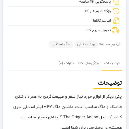
پاسخگویی 24 ساعته
کلاسیک
مدل
بازگشت وجه و کالا
The
اصالت کالاها
Trigger
Action
تحویل سریع کالا
برچسب‌ها:
برند استنلی
ماگ استنلی
توضیحات
ویژگی‌های کالا
نظرات (0)
توضیحات
یکی دیگر از لوازم مورد نیاز سفر و طبیعت‌گردی به همراه داشتن
فلاسک و ماگ مناسب است. داشتن ماگ 0.47 لیتر استنلی سری
کلاسیک مدل The Trigger Action گزینه‌ای بسیار مناسب و
همیشه در دسترسی برای شما است.