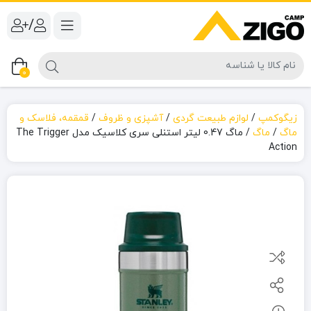
/
0
زیگوکمپ
/
لوازم طبیعت گردی
/
آشپزی و ظروف
/
قمقمه، فلاسک و
ماگ
/
ماگ
/
ماگ 0.47 لیتر استنلی سری کلاسیک مدل The Trigger
Action