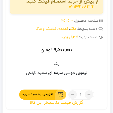
پیش از خرید استعلام قیمت کنید.
02149108222
شناسه محصول:
250500
دسته‌بندی‌ها:
ماگ
,
قمقمه، فلاسک و ماگ
تعداد بازدید:
1,361 بازدید
9,500,000
تومان
رنگ
لیمویی
طوسی
سرمه ای
سفید
نارنجی
تعداد:
افزودن به سبد خرید
ماگ
گزارش قیمت مناسب‌تر این کالا
1.06
لیتر