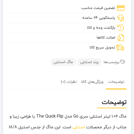
استنلی
تضمین قیمت مناسب
سری
پاسخگویی 24 ساعته
Go
مدل
بازگشت وجه و کالا
The
اصالت کالاها
Quick-
Flip
تحویل سریع کالا
برچسب‌ها:
برند استنلی
ماگ استنلی
توضیحات
ویژگی‌های کالا
نظرات (0)
توضیحات
ماگ 1.06 لیتر استنلی سری Go مدل The Quick-Flip با طراحی زیبا و
جذاب از دیگر محصلات
استنلی
است. این ماگ از جنس استیل 18/8