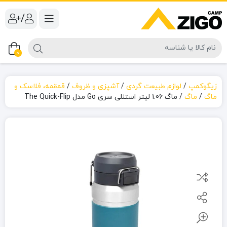
/
0
زیگوکمپ
/
لوازم طبیعت گردی
/
آشپزی و ظروف
/
قمقمه، فلاسک و
ماگ
/
ماگ
/
ماگ 1.06 لیتر استنلی سری Go مدل The Quick-Flip