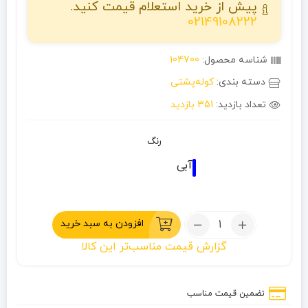
پیش از خرید استعلام قیمت کنید.
02149108222
شناسه محصول:
104700
دسته بندی:
کوله‌پشتی
تعداد بازدید:
351 بازدید
رنگ
آبی
تعداد:
افزودن به سبد خرید
کوله
گزارش قیمت مناسب‌تر این کالا
پشتی
10+55
لیتری
تضمین قیمت مناسب
زاگرس