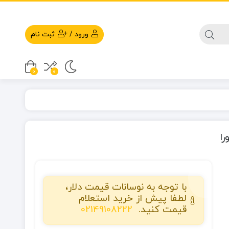
ورود
/
ثبت نام
0
0
با توجه به نوسانات قیمت دلار،
لطفا پیش از خرید استعلام
قیمت کنید.
02149108222