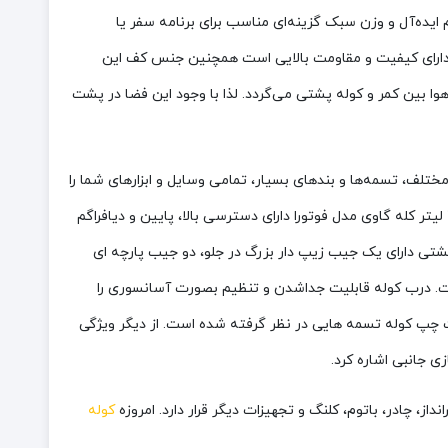
یده‌آل و وزن سبک گزینه‌ای مناسب برای برنامه سفر یا
له پشتی از طراحی کاربردی و مناسبی برخوردار است. جنس بدنه کوله پشتی کله گاوی از Nylon 420D است که دارای کیفیت و مقاومت بالایی است همچنین جنس کف این
هوا بین کمر و کوله پشتی می‌گردد. لذا با وجود این فضا در پشت
لف، تسمه‌ها و بندهای بسیار، تمامی وسایل و ابزارهای شما را
به سادگی در خود جای می‌دهد. با توجه به این ویژگی شما می توانید با توجه به قد خود ارتفاع این کوله پشتی را تنظیم کنید. کوله پشتی 36 لیتر کله گاوی مدل فوتورا دارای دسترسی بالا، پایین و دیافراگم
شتی دارای یک جیب زیپ دار بزرگ در جلو، دو جیب پارچه ای
ست. درب کوله قابلیت جداشدن و تنظیم بصورت آسانسوری را
ت چپ کوله تسمه هایی در نظر گرفته شده است. از دیگر ویژگی
 جانبی اشاره کرد.
، چادر، باتوم، کلنگ و تجهیزات دیگر قرار دارد. امروزه
کوله