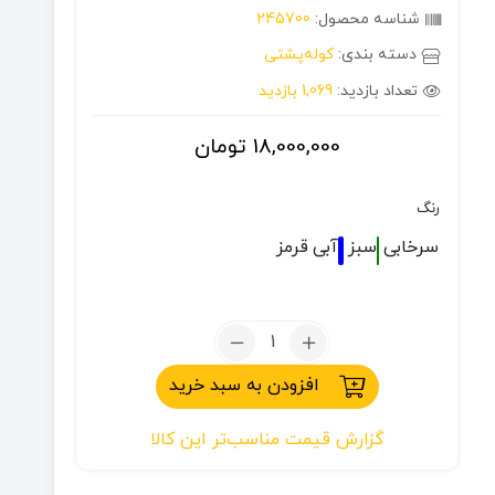
شناسه محصول:
245700
دسته بندی:
کوله‌پشتی
تعداد بازدید:
1,069 بازدید
18,000,000
تومان
رنگ
سرخابی
سبز
آبی
قرمز
تعداد:
کوله
افزودن به سبد خرید
پشتی
36
گزارش قیمت مناسب‌تر این کالا
لیتر
کله
گاوی