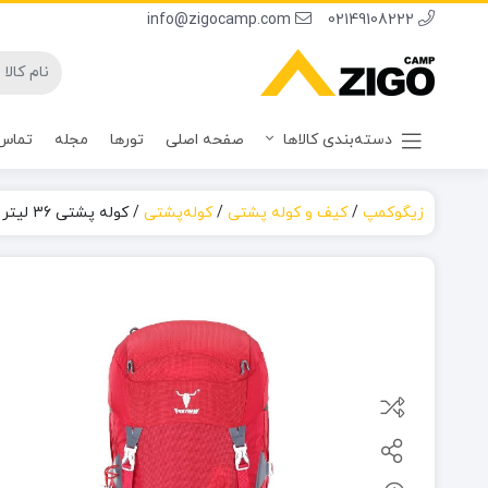
info@zigocamp.com
02149108222
دسته‌بندی کالاها
صفحه اصلی
تورها
مجله
تماس 
زیگوکمپ
/
کیف و کوله پشتی
/
کوله‌پشتی
/
کوله پشتی 36 لیتر کله گاوی (پکینیو) مدل فوتورا