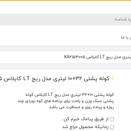
با ما
کوله پشتی 32+10 لیتری مدل ریج LT کایلاس KA2153005
کوله پشتی 10+32 لیتري مدل ریج LT کایلاس کوله
پشتی سبک وزن و راحت برای برنامه های کوه نوردی چند
روزه و پیاده روی و مسافرت می باشد.
از طریق پیامک خبرم کن...
زمانیکه محصول حراج شد