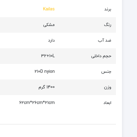
برند
Kailas
رنگ
مشکی
ضد آب
دارد
حجم داخلی
32+10L
جنس
210D nyion
وزن
1400 گرم
ابعاد
62cm*26cm*21cm