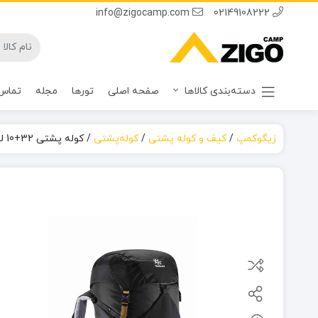
info@zigocamp.com
02149108222
دسته‌بندی کالاها
صفحه اصلی
تورها
مجله
تماس 
زیگوکمپ
/
کیف و کوله پشتی
/
کوله‌پشتی
/
کوله پشتی 32+10 لیتری مدل ریج LT کایلاس KA2153005