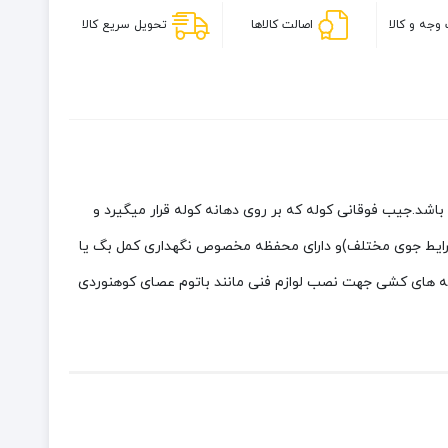
LT
وجه و کالا
اصالت کالاها
تحویل سریع کالا
کایلاس
KA2153005
 مسافرت می باشد.جیب فوقانی کوله که بر روی دهانه کوله قرار میگیرد و
بر شرایط جوی مختلف)و دارای محفظه مخصوص نگهداری کمل بگ یا
قه های کشی جهت نصب لوازم فنی مانند باتوم عصای کوهنوردی