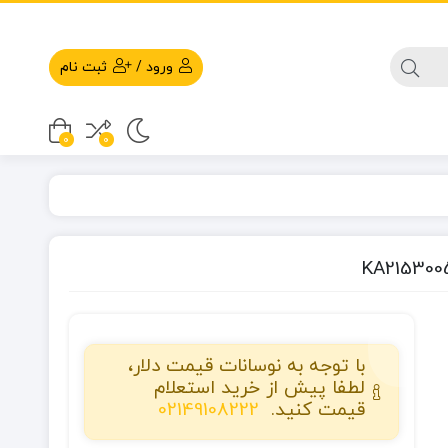
ورود
/
ثبت نام
0
0
با توجه به نوسانات قیمت دلار،
لطفا پیش از خرید استعلام
قیمت کنید.
02149108222