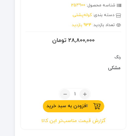
شناسه محصول:
254900
دسته بندی:
کوله‌پشتی
تعداد بازدید:
934 بازدید
28,800,000
تومان
رنگ
مشکی
تعداد:
کوله
افزودن به سبد خرید
پشتی
32+10
گزارش قیمت مناسب‌تر این کالا
لیتری
مدل
ریج