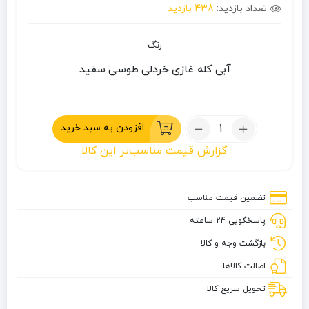
تعداد بازدید:
438 بازدید
رنگ
آبی کله غازی
خردلی
طوسی
سفید
تعداد:
افزودن به سبد خرید
ماگ
گزارش قیمت مناسب‌تر این کالا
0.65
لیتر
استنلی
تضمین قیمت مناسب
سری
پاسخگویی 24 ساعته
go
مدل
بازگشت وجه و کالا
The
اصالت کالاها
Iceflow
تحویل سریع کالا