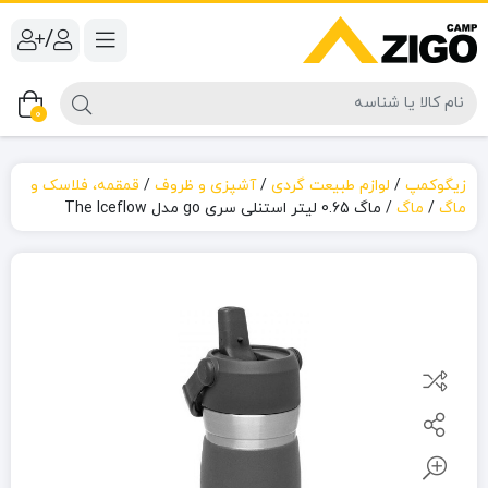
/
0
زیگوکمپ
/
لوازم طبیعت گردی
/
آشپزی و ظروف
/
قمقمه، فلاسک و
ماگ
/
ماگ
/
ماگ 0.65 لیتر استنلی سری go مدل The Iceflow