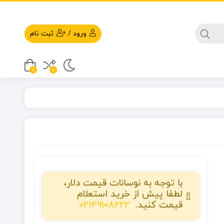
ورود
/
ثبت نام
0
0
با توجه به نوسانات قیمت دلار،
لطفا پیش از خرید استعلام
قیمت کنید.
02149108222