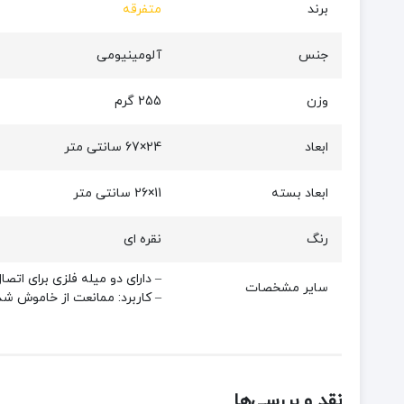
برند
متفرقه
جنس
آلومینیومی
وزن
255 گرم
ابعاد
24×67 سانتی متر
ابعاد بسته
11×26 سانتی متر
رنگ
نقره ای
– دارای دو میله فلزی برای اتص
سایر مشخصات
– کاربرد: ممانعت از خاموش شدن
نقد و بررسی‌ها