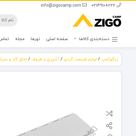
info@zigocamp.com
02149108222
دسته‌بندی کالاها
صفحه اصلی
تورها
مجله
تماس 
زیگوکمپ
/
لوازم طبیعت گردی
/
آشپزی و ظروف
/
اجاق گاز و سرش