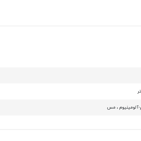
م-آلومینیوم ، مس