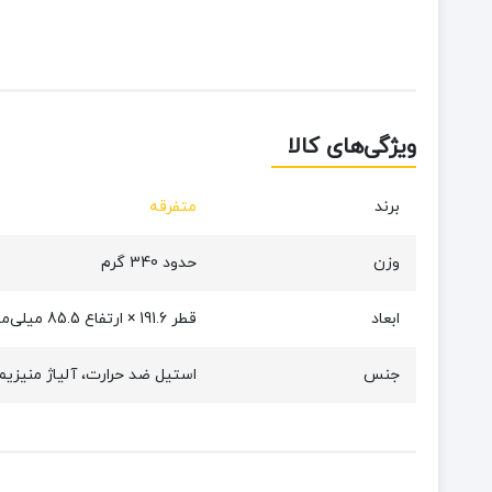
ویژگی‌های کالا
برند
متفرقه
وزن
حدود 340 گرم
ابعاد
قطر 191.6 × ارتفاع 85.5 میلی‌متر
جنس
استیل ضد حرارت، آلیاژ منیزی