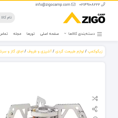
info@zigocamp.com
02149108222
دسته‌بندی کالاها
صفحه اصلی
تورها
مجله
تماس 
زیگوکمپ
/
لوازم طبیعت گردی
/
آشپزی و ظروف
/
اجاق گاز و سرش