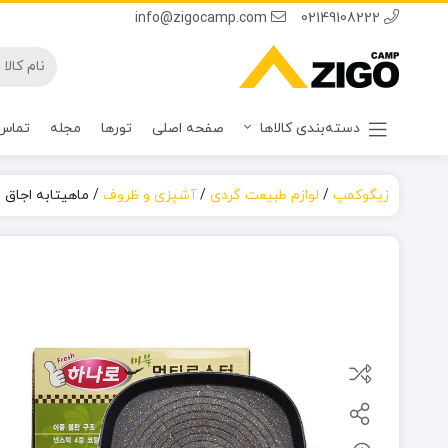
info@zigocamp.com
02149108222
دسته‌بندی کالاها
صفحه اصلی
تورها
مجله
تماس 
زیگوکمپ
/
لوازم طبیعت گردی
/
آشپزی و ظروف
/
ماهیتابه اجاق 