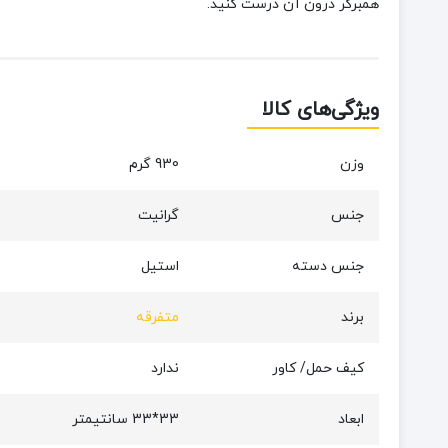
همبرگر درون آن درست کنید.
ویژگی‌های کالا
وزن
930 گرم
جنس
گرانیت
جنس دسته
استیل
برند
متفرقه
کیف حمل/ کاور
ندارد
ابعاد
33*33 سانتیمتر