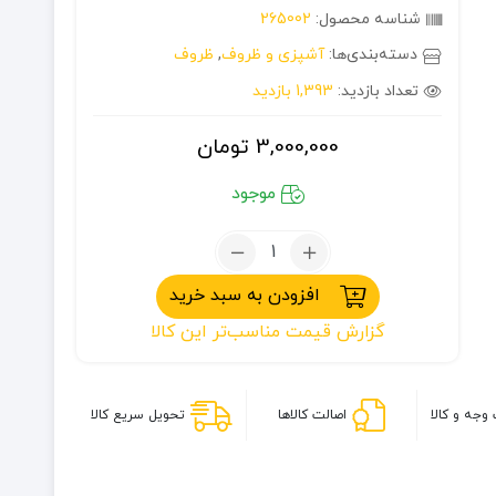
شناسه محصول:
265002
دسته‌بندی‌ها:
آشپزی و ظروف
,
ظروف
تعداد بازدید:
1,393 بازدید
3,000,000
تومان
موجود
تعداد:
ماهیتابه
افزودن به سبد خرید
اجاق
سفری
گزارش قیمت مناسب‌تر این کالا
مربع
وجه و کالا
اصالت کالاها
تحویل سریع کالا