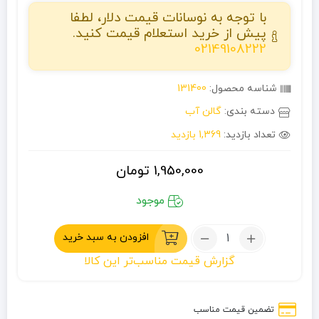
با توجه به نوسانات قیمت دلار، لطفا
پیش از خرید استعلام قیمت کنید.
02149108222
شناسه محصول:
131400
دسته بندی:
گالن آب
تعداد بازدید:
1,369 بازدید
1,950,000
تومان
موجود
تعداد:
افزودن به سبد خرید
گالن
گزارش قیمت مناسب‌تر این کالا
آب
شیردار
20
تضمین قیمت مناسب
لیتری