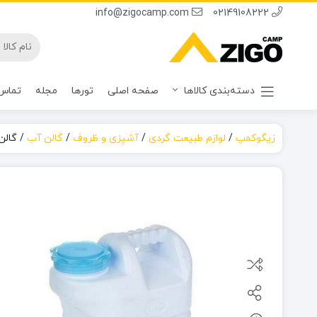
info@zigocamp.com
02149108222
دسته‌بندی کالاها
صفحه اصلی
تورها
مجله
تماس 
زیگوکمپ
/
لوازم طبیعت گردی
/
آشپزی و ظروف
/
گالن آب
/
گالن آب ش