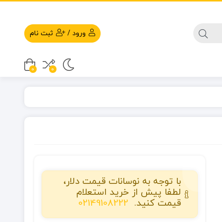
ورود
/
ثبت نام
0
0
با توجه به نوسانات قیمت دلار،
لطفا پیش از خرید استعلام
قیمت کنید.
02149108222