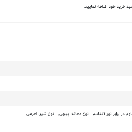
بد خرید خود اضافه نمایید.
م در برابر نور آفتاب, – نوع دهانه: پیچی, – نوع شیر: اهرمی