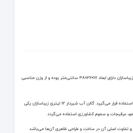
گالن‌های پلاستیکی یکی از ظروفی هستند که برای بسته بندی و عرضه مواد مختلف از جمله مایعات به کار می‌روند.گالن آب شیردار 12 لیتری زیباسازان دارای ابعاد 17×26×38 سانتی‌متر بوده و از وزن مناسبی
گالن آب شیردار 12 لیتری زیباسازان از پلاستیک سخت است. در قسمت بالای این گالن یک درب پیچی قرار دارد که جهت ریختن مایعات مورد استفاده قرار می‌گیرد. گالن آب شیردار 12 لیتری زیباسازان یکی
و تفاوت اصلی آن در ساخت و طراحی ظاهری آن‌ها می‌باشد.