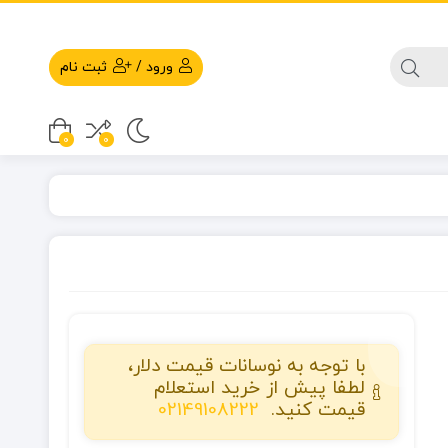
ورود
/
ثبت نام
0
0
با توجه به نوسانات قیمت دلار،
لطفا پیش از خرید استعلام
قیمت کنید.
02149108222