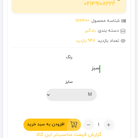
02149108222
شناسه محصول:
172300
دسته بندی:
بادگیر
تعداد بازدید:
948 بازدید
رنگ
سبز
سایز
تعداد:
افزودن به سبد خرید
بادگیر
گزارش قیمت مناسب‌تر این کالا
لایت