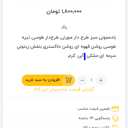
1,800,000
تومان
رنگ
بادمجونی
سبز طرح دار
صورتی طرح‌دار
طوسی تیره
طوسی روشن
قهوه ای روشن
خاکستری
بنفش
زیتونی
سرمه ای
مشکی
آبی
کرم
تعداد:
افزودن به سبد خرید
بادگیر
گزارش قیمت مناسب‌تر این کالا
مشتی
نورث
فیس
تضمین قیمت مناسب
سایز
پاسخگویی 24 ساعته
S
بازگشت وجه و کالا