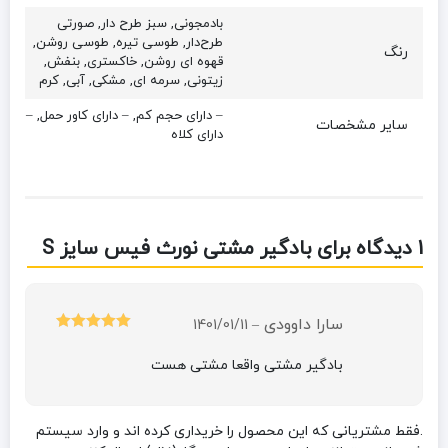
بادمجونی, سبز طرح دار, صورتی
طرح‌دار, طوسی تیره, طوسی روشن,
رنگ
قهوه ای روشن, خاکستری, بنفش,
زیتونی, سرمه ای, مشکی, آبی, کرم
– دارای حجم کم, – دارای کاور حمل, –
سایر مشخصات
دارای کلاه
1 دیدگاه برای
بادگیر مشتی نورث فیس سایز S
سارا داوودی
1401/01/11
–
امتیاز
5
از 5
بادگیر مشتی واقعا مشتی هست
.فقط مشتریانی که این محصول را خریداری کرده اند و وارد سیستم