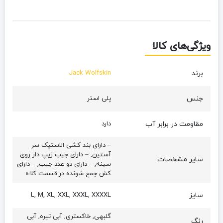
ویژگی‌های کالا
برند
Jack Wolfskin
جنس
پلی استر
مقاومت در برابر آب
دارد
– دارای بند کشی الاستیک سر
آستین, – دارای جیب زیپ دار روی
سایر مشخصات
سینه, – دارای دو عدد جیب, – دارای
کش جمع شونده در قسمت کلاه
سایز
L, M, XL, XXL, XXXL, XXXXL
گلبهی, خاکستری, آبی تیره, آبی
رنگ