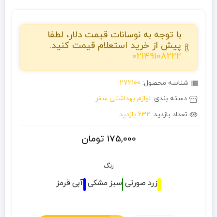
با توجه به نوسانات قیمت دلار، لطفا
پیش از خرید استعلام قیمت کنید.
02149108222
شناسه محصول:
272100
دسته بندی:
لوازم بهداشتی سفر
تعداد بازدید:
632 بازدید
175,000
تومان
رنگ
زرد
صورتی
سبز
مشکی
آبی
قرمز