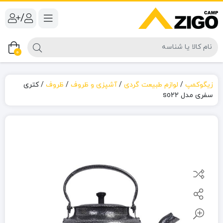
/
0
زیگوکمپ
/
لوازم طبیعت گردی
/
آشپزی و ظروف
/
ظروف
/
کتری
سفری مدل so22