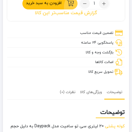
تعداد:
افزودن به سبد خرید
کوله
گزارش قیمت مناسب‌تر این کالا
پشتی
20
لیتری
تضمین قیمت مناسب
سی
پاسخگویی 24 ساعته
تو
سامیت
بازگشت وجه و کالا
مدل
اصالت کالاها
Daypack
تحویل سریع کالا
توضیحات
ویژگی‌های کالا
نظرات (0)
توضیحات
کوله پشتی
20 لیتری سی تو سامیت مدل Daypack به دلیل حجم