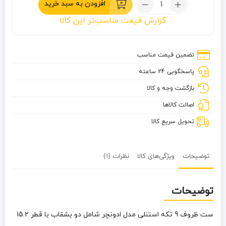
تعداد:
افزودن به سبد خرید
ست
گزارش قیمت مناسب‌تر این کالا
ظروف
9
تکه
تضمین قیمت مناسب
استنلی
پاسخگویی 24 ساعته
مدل
ادونچر
بازگشت وجه و کالا
اصالت کالاها
تحویل سریع کالا
توضیحات
ویژگی‌های کالا
نظرات (1)
توضیحات
ست ظروف 9 تکه استنلی مدل ادونچر شامل دو بشقاب با قطر 15.2