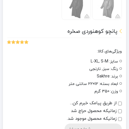
پانچو کوهنوردی صخره
1
امتیازدهی
ویژگی‌های کالا:
5.00
از 5 در
امتیازدهی
سایز:
L-XL, S-M
مشتری
رنگ:
سبز, نارنجی
برند:
Sakhre
ابعاد بسته:
12×22 سانتی متر
وزن:
350 گرم
از طریق پیامک خبرم کن...
زمانیکه محصول حراج شد
زمانیکه محصول موجود شد.