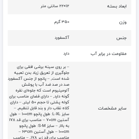
ابعاد بسته
12×22 سانتی متر
وزن
350 گرم
جنس
آکسفورد
مقاومت در برابر آب
دارد
– بر روی سینه برشی افقی برای
جلوگیری از تعریق زیاد بدن تعبیه
شده است, – پانچو از جنس آکسفورد
صد در صد ضد آب با پوشش
آلومینیوم است که جلوه‌ای نقره
گونه دارد, – دارای فضای مناسب برای
کوله پشتی تا حجم 50 لیتر, – دارای
سایر مشخصات
کلاه نقاب دار و بند قابل تنظیم, –
سایز L-XL: طول پانچو 100cm – طول
آستین 70cm – مناسب برای قد 178
به بالا, – سایز S-M: طول پانچو
100cm – طول آستین 63cm –
مناسب برای قد زیر 178, – مناسب