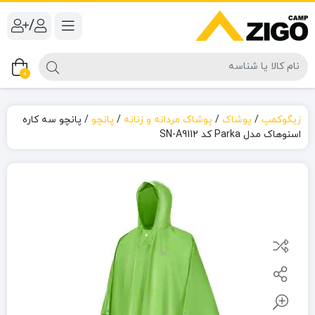
/
0
زیگوکمپ
/
پوشاک
/
پوشاک مردانه و زنانه
/
پانچو
/
پانچو سه کاره
اسنوهاک مدل Parka کد SN-A9112