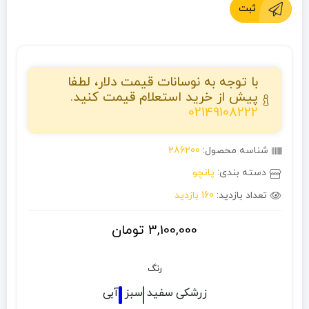
ثبت
با توجه به نوسانات قیمت دلار، لطفا
پیش از خرید استعلام قیمت کنید.
02149108222
شناسه محصول:
286200
دسته بندی:
پانچو
تعداد بازدید:
160 بازدید
3,100,000
تومان
رنگ
زرشکی
سفید
سبز
آبی