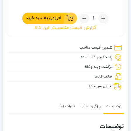
تعداد:
افزودن به سبد خرید
پانچو
گزارش قیمت مناسب‌تر این کالا
سه
کاره
اسنوهاک
تضمین قیمت مناسب
مدل
پاسخگویی 24 ساعته
Parka
کد
بازگشت وجه و کالا
SN-
اصالت کالاها
A9112
تحویل سریع کالا
توضیحات
ویژگی‌های کالا
نظرات (0)
توضیحات