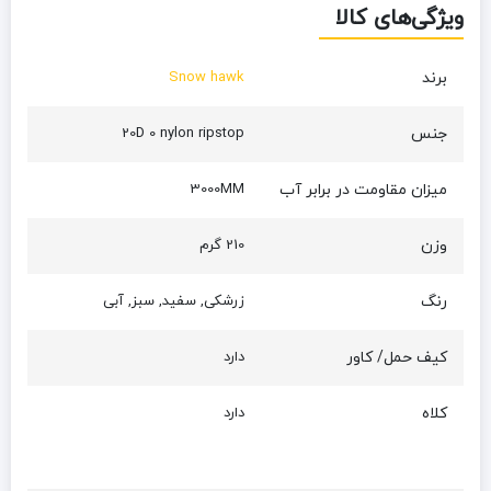
ویژگی‌های کالا
برند
Snow hawk
جنس
20D 0 nylon ripstop
میزان مقاومت در برابر آب
3000MM
وزن
210 گرم
رنگ
زرشکی, سفید, سبز, آبی
کیف حمل/ کاور
دارد
کلاه
دارد