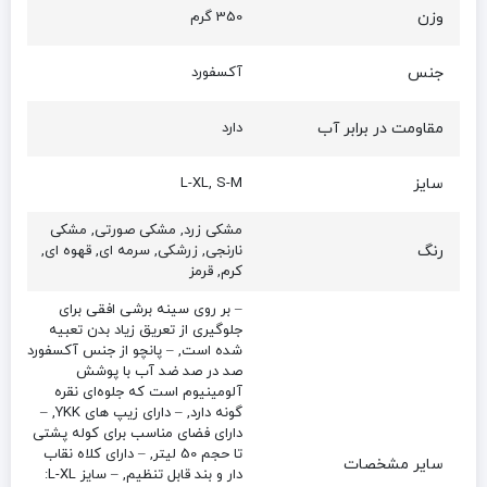
وزن
350 گرم
جنس
آکسفورد
مقاومت در برابر آب
دارد
سایز
L-XL, S-M
مشکی زرد, مشکی صورتی, مشکی
رنگ
نارنجی, زرشکی, سرمه ای, قهوه ای,
کرم, قرمز
– بر روی سینه برشی افقی برای
جلوگیری از تعریق زیاد بدن تعبیه
شده است, – پانچو از جنس آکسفورد
صد در صد ضد آب با پوشش
آلومینیوم است که جلوه‌ای نقره
گونه دارد, – دارای زیپ های YKK, –
دارای فضای مناسب برای کوله پشتی
تا حجم 50 لیتر, – دارای کلاه نقاب
سایر مشخصات
دار و بند قابل تنظیم, – سایز L-XL: