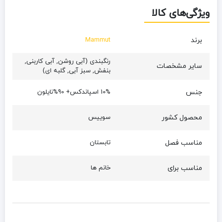
ویژگی‌های کالا
برند
Mammut
رنگبندی (آبی روشن, آبی کاربنی,
سایر مشخصات
بنفش, سبز آبی, گلبه ای)
جنس
10% اسپاندکس+ 90%نایلون
محصول کشور
سوییس
مناسب فصل
تابستان
مناسب برای
خانم ها