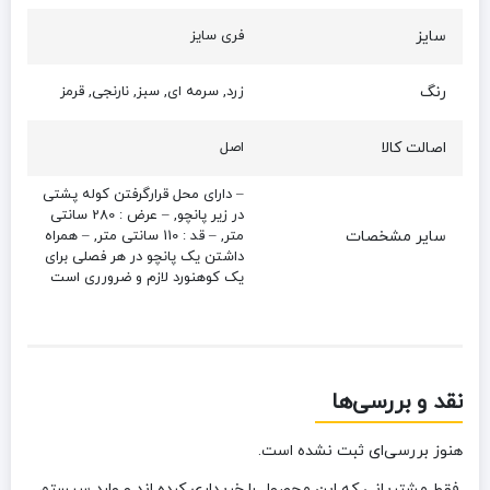
سایز
فری سایز
رنگ
زرد, سرمه ای, سبز, نارنجی, قرمز
اصالت کالا
اصل
– دارای محل قرارگرفتن کوله پشتی
در زیر پانچو, – عرض : 280 سانتی
سایر مشخصات
متر, – قد : 110 سانتی متر, – همراه
داشتن یک پانچو در هر فصلی برای
یک کوهنورد لازم و ضرورری است
نقد و بررسی‌ها
هنوز بررسی‌ای ثبت نشده است.
.فقط مشتریانی که این محصول را خریداری کرده اند و وارد سیستم