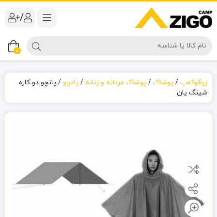
/
0
زیگوکمپ
/
پوشاک
/
پوشاک مردانه و زنانه
/
پانچو
/
پانچو دو کاره
شینگ یان