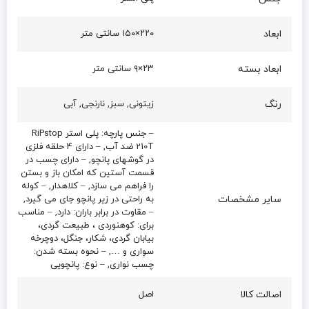
ابعاد
۲۲۰×۱۵۰ سانتی متر
ابعاد بسته
۲۳×۹ سانتی متر
رنگ
زیتونی, سبز, نارنجی, آبی
– جنس پارچه: پلی استر RiPstop
210T ضد آب, – دارای 4 حلقه فلزی
در گوشهای پانچو, – دارای چسب در
قسمت آستین که امکان باز و بستن
را فراهم می سازد, – کلاهدار, – کوله
سایر مشخصات
به راحتی در زیر پانچو جای می گیرد,
– مقاوت در برابر باران: دارد, – مناسب
برای: کوهنوردی ، طبیعت گردی،
بیابان گردی، شکار، جنگل، دوچرخه
سواری و …, – نحوه بسته شدن:
چسب نواری, – نوع: پانچویی
اصالت کالا
اصل