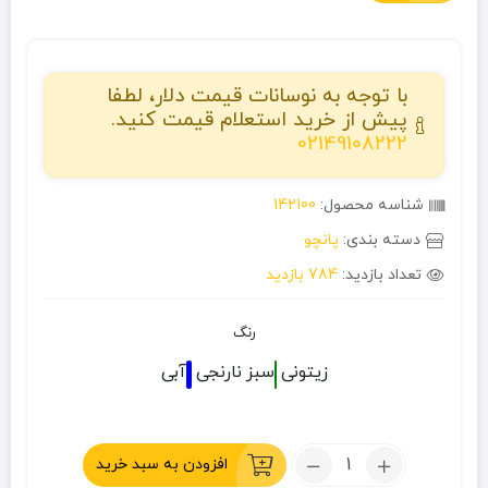
با توجه به نوسانات قیمت دلار، لطفا
پیش از خرید استعلام قیمت کنید.
02149108222
شناسه محصول:
142100
دسته بندی:
پانچو
تعداد بازدید:
784 بازدید
رنگ
زیتونی
سبز
نارنجی
آبی
تعداد:
افزودن به سبد خرید
پانچو