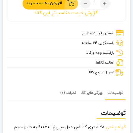
تعداد:
افزودن به سبد خرید
کوله
گزارش قیمت مناسب‌تر این کالا
پشتی
28
لیتری
تضمین قیمت مناسب
کایلاس
پاسخگویی 24 ساعته
مدل
سوپرنوا
بازگشت وجه و کالا
90030
اصالت کالاها
تحویل سریع کالا
توضیحات
ویژگی‌های کالا
نظرات (0)
توضیحات
کوله پشتی
28 لیتری کایلاس مدل سوپرنوا 90030 به دلیل حجم