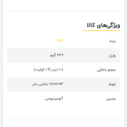
ویژگی‌های کالا
برند
GSI
وزن
239 گرم
حجم داخلی
1.8 لیتر (1.9 کوارت)
ابعاد
14×16×17 سانتی متر
جنس
آلومینیومی