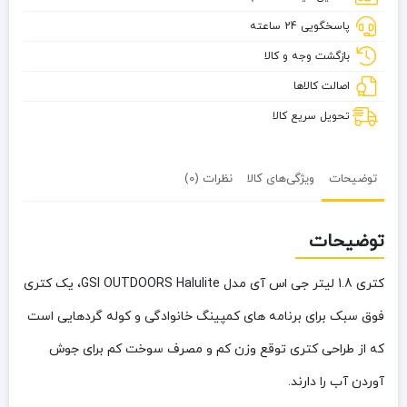
اس
پاسخگویی 24 ساعته
آی
مدل
بازگشت وجه و کالا
GSI
اصالت کالاها
OUTDOORS
Halulite
تحویل سریع کالا
توضیحات
ویژگی‌های کالا
نظرات (0)
توضیحات
کتری 1.8 لیتر جی اس آی مدل GSI OUTDOORS Halulite، یک کتری
فوق سبک برای برنامه های کمپینگ خانوادگی و کوله گردهایی است
که از طراحی کتری توقع وزن کم و مصرف سوخت کم برای جوش
آوردن آب را دارند.